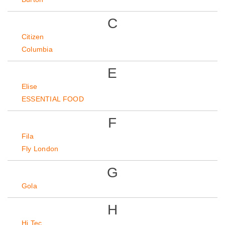
C
Citizen
Columbia
E
Elise
ESSENTIAL FOOD
F
Fila
Fly London
G
Gola
H
Hi Tec