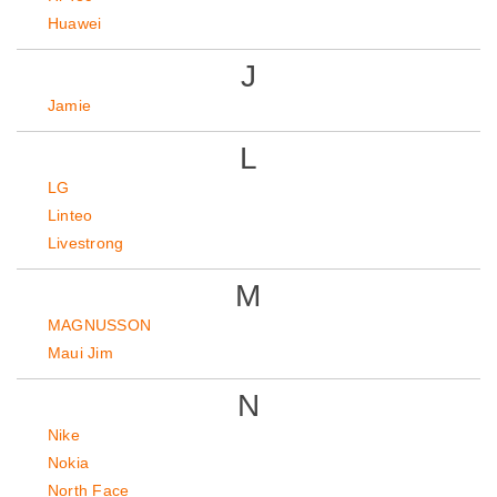
Huawei
J
Jamie
L
LG
Linteo
Livestrong
M
MAGNUSSON
Maui Jim
N
Nike
Nokia
North Face