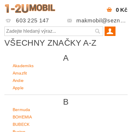
0 Kč
603 225 147
makmobil@seznam.cz
VŠECHNY ZNAČKY A-Z
A
Akademiks
Amazfit
Andie
Apple
B
Bermuda
BOHEMIA
BUBECK
Burton