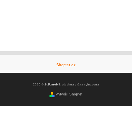
Shoptet.cz
2026 ©
1-2Umobil
, všechna práva vyhrazena
Vytvořil Shoptet