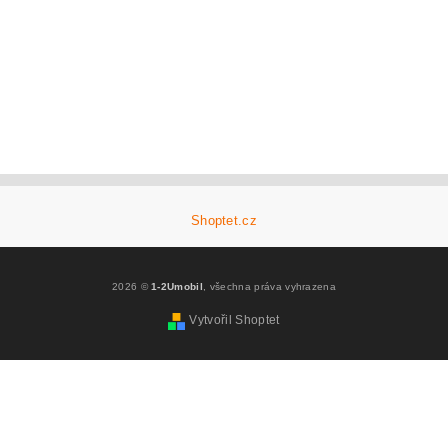
Shoptet.cz
2026 ©
1-2Umobil
, všechna práva vyhrazena
Vytvořil Shoptet