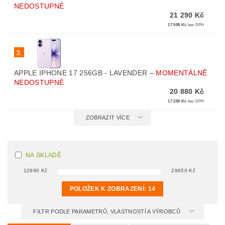
NEDOSTUPNÉ
21 290 Kč
17 595 Kč
bez DPH
3.
APPLE IPHONE 17 256GB - LAVENDER
–
MOMENTÁLNĚ
NEDOSTUPNÉ
20 880 Kč
17 256 Kč
bez DPH
ZOBRAZIT VÍCE
NA SKLADĚ
12990
Kč
29650
Kč
POLOŽEK K ZOBRAZENÍ:
14
FILTR PODLE PARAMETRŮ, VLASTNOSTÍ A VÝROBCŮ