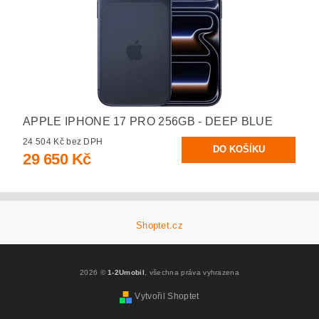
APPLE IPHONE 17 PRO 256GB - DEEP BLUE
24 504 Kč bez DPH
29 650 Kč
Shoptet.cz
2026 ©
1-2Umobil
, všechna práva vyhrazena
Vytvořil Shoptet