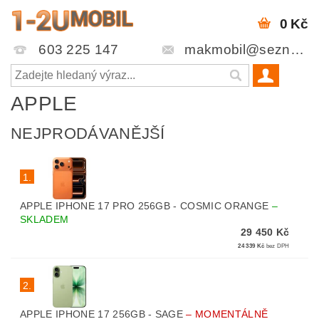
0 Kč
603 225 147
makmobil@seznam.cz
APPLE
NEJPRODÁVANĚJŠÍ
1.
APPLE IPHONE 17 PRO 256GB - COSMIC ORANGE
–
SKLADEM
29 450 Kč
24 339 Kč
bez DPH
2.
APPLE IPHONE 17 256GB - SAGE
–
MOMENTÁLNĚ