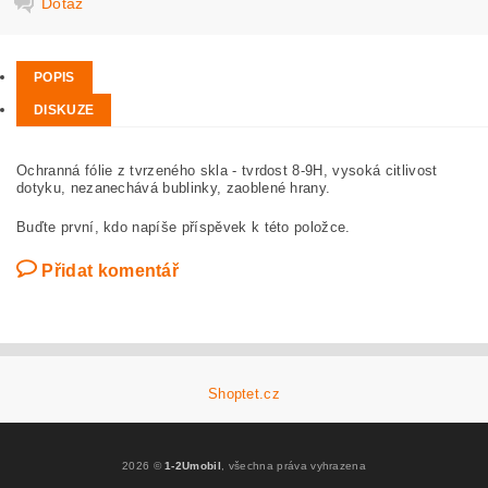
Dotaz
POPIS
DISKUZE
Ochranná fólie z tvrzeného skla - tvrdost 8-9H, vysoká citlivost
dotyku, nezanechává bublinky, zaoblené hrany.
Buďte první, kdo napíše příspěvek k této položce.
Přidat komentář
Shoptet.cz
2026 ©
1-2Umobil
, všechna práva vyhrazena