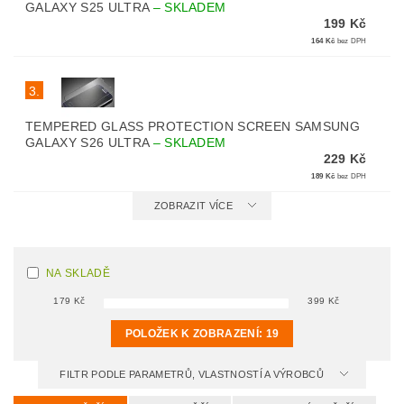
GALAXY S25 ULTRA
–
SKLADEM
199 Kč
164 Kč
bez DPH
3.
TEMPERED GLASS PROTECTION SCREEN SAMSUNG
GALAXY S26 ULTRA
–
SKLADEM
229 Kč
189 Kč
bez DPH
ZOBRAZIT VÍCE
NA SKLADĚ
179
Kč
399
Kč
POLOŽEK K ZOBRAZENÍ:
19
FILTR PODLE PARAMETRŮ, VLASTNOSTÍ A VÝROBCŮ