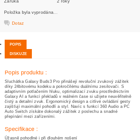
Záruka
2 roky
Položka byla vyprodána...
Dotaz
POPIS
DISKUZE
Popis produktu :
Sluchátka Galaxy Buds3 Pro přinášejí revoluční zvukový zážitek
díky 24bitovému kodeku a pokročilému duálnímu zesilovači. S
adaptivním potlačením hluku, optimalizací zvuku prostřednictvím
Galaxy AI a funkcí překladů v reálném čase si užijete neuvěřitelně
čistý a detailní zvuk. Ergonomický design a citlivé ovládání gesty
zajišťují maximální pohodlí a styl. Navíc s funkcí 360 Audio a PC
Auto Switch získáte dokonalý zážitek z poslechu a snadné
přepínání mezi zařízeními.
Specifikace :
Úžasně pohodlné i při dlouhém nošení