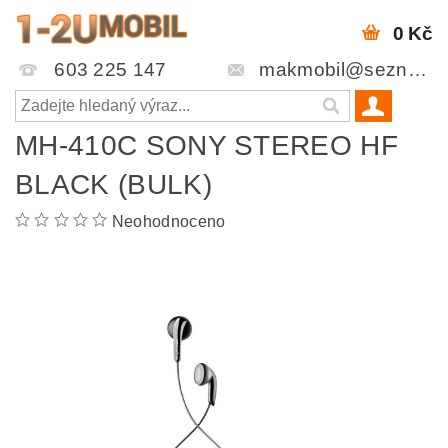
0 Kč
603 225 147
makmobil@seznam.cz
MH-410C SONY STEREO HF
BLACK (BULK)
Neohodnoceno