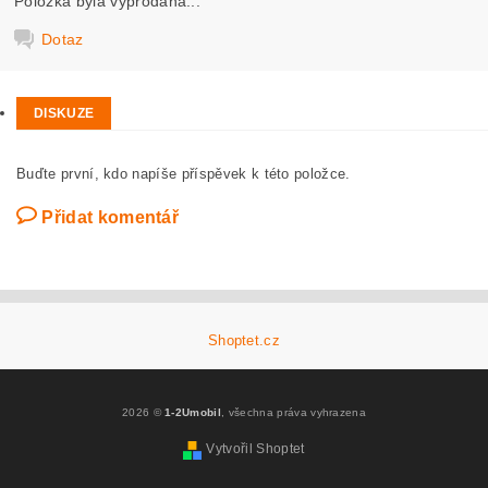
Položka byla vyprodána...
Dotaz
DISKUZE
Buďte první, kdo napíše příspěvek k této položce.
Přidat komentář
Shoptet.cz
2026 ©
1-2Umobil
, všechna práva vyhrazena
Vytvořil Shoptet