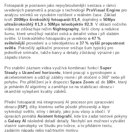
Fotoaparát je postaven jako nejvybroušenější sestava v rámci
uvedených parametrů a pracuje s technologií
ProVisual Engine
pro
analýzu snímků ve vysokém rozlišení v reálném čase. Základ
tvoří
200Mpx širokoúhlý fotoaparát f/1,4
, doplněný o
50Mpx
ultraširokoúhlý f/1,9
a
50Mpx teleobjektiv f/2,9
. V oblasti nočního
videa se zdůrazňuje režim
Nightography
, širší clony a redukce
šumu, které umožňují natáčet ostrá a detailní videa i při slabém
světle. U širokoúhlého fotoaparátu je uvedeno
o 47 %
světelnější
provedení a u teleobjektivu
o 37 % vyšší propustnost
světla
. Pokročilý aplikační procesor snižuje šum typický pro
jednotlivé snímače, takže barvy a detaily zůstávají výrazné i po
západu slunce.
Pro stabilní záznam videa využívá kombinaci funkcí
Super
Steady
a
Uzamčení horizontu
, které pracují s gyroskopem a
akcelerometrem a udržují záběry rovné i při otočení o 360° nebo při
pohybu. Pro přiblížení je k dispozici
Space Zoom
až do
100×
, který
je poháněn AI algoritmy a zaměřuje se na stabilizaci obrazu i
okamžité vylepšení kvality záběrů.
Přední fotoaparát má integrovaný AI procesor pro zpracování
obrazu
(ISP)
, díky kterému selfie působí přirozeněji a lépe
vykreslují světlo, stíny i detaily, jako jsou vlasy a obočí. V
úpravách pomáhá
Asistent fotografií
, kde lze zadat textové pokyny
a
Galaxy AI
následně doladí detaily. Nechybí ani možnost vytvářet
vlastní samolepky ve Studiu pro tvůrce, a to přidáním textu,
zadáním nápadu nebo načrtnutím motivu.