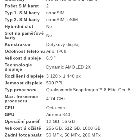
Počet SIM karet
2
Typ 1. SIM karty
nanoSIM
Typ 2. SIM karty
nanoSIM, eSIM
Hybridní slot
Ne
Slot na paměťové
Ne
karty
Konstrukce
Dotykový displej
Odolnost telefonu
Ano, IP68
Velikost displeje
6.9 "
Technologie
Dynamic AMOLED 2X
displeje
Rozlišení displeje
3 120 x 1 440 px
Jemnost displeje
500 PPI
Typ procesoru
Qualcomm® Snapdragon™ 8 Elite Gen 5
Max. frekvence
4.74 GHz
procesoru
CPU
Octa-core
GPU
Adreno 840
Operační paměť
12 GB, 16 GB
Velikost úložiště
256 GB, 512 GB, 1000 GB
Zadní fotoaparát
50 MPx, 50 MPx, 200 MPx