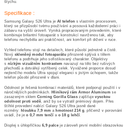
štychu.
Specifikace :
Samsung Galaxy S26 Ultra je
AI telefon
s vlastním procesorem,
který se přizpůsobí tvému používání a posouvá každodenní práci i
zábavu na vyšší úroveň. Vyniká propracovaným provedením, které
kombinuje brilantní fotoaparát s konstrukcí navrženou tak, aby
telefonu nechyběla ani praktičnost, ani komfort při držení v ruce.
Vzhled telefonu stojí na detailech, které působí jednotně a čistě.
Nový
skleněný modul fotoaparátu
přirozeně splývá s tělem
telefonu a podtrhuje jeho sofistikovaný charakter. Objektivy
s
nízkým vizuálním kontrastem
navazují na tělo bez rušivých
přechodů a dotvářejí vytříbený celek. Vyvážené proporce dosud
nejtenčího modelu Ultra spojují eleganci s jistým úchopem, takže
telefon působí přirozeně v dlani.
Odolnost je řešená kombinací materiálů, které podporují použití i v
náročnějších podmínkách.
Hliníkový rám Armor Aluminum
se
zasazeným sklem
Corning Gorilla Glass
zajišťuje
vysokou
odolnost proti vodě
, aniž by se vytratil prémiový dojem. Přes
štíhlé provedení nabízí Galaxy S26 Ultra jasně dané
rozměry:
hloubku 7,9 mm
a
hmotnost 214 g
, přičemž v porovnání
uvádí, že je
o 0,7 mm tenčí
a
o 18 g lehčí
.
Displej s úhlopříčkou
6,9 palce
je zároveň první mobilní obrazovkou