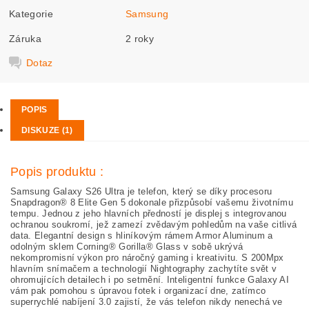
Kategorie
Samsung
Záruka
2 roky
Dotaz
POPIS
DISKUZE (1)
Popis produktu :
Samsung Galaxy S26 Ultra je telefon, který se díky procesoru
Snapdragon® 8 Elite Gen 5 dokonale přizpůsobí vašemu životnímu
tempu. Jednou z jeho hlavních předností je displej s integrovanou
ochranou soukromí, jež zamezí zvědavým pohledům na vaše citlivá
data. Elegantní design s hliníkovým rámem Armor Aluminum a
odolným sklem Corning® Gorilla® Glass v sobě ukrývá
nekompromisní výkon pro náročný gaming i kreativitu. S 200Mpx
hlavním snímačem a technologií Nightography zachytíte svět v
ohromujících detailech i po setmění. Inteligentní funkce Galaxy AI
vám pak pomohou s úpravou fotek i organizací dne, zatímco
superrychlé nabíjení 3.0 zajistí, že vás telefon nikdy nenechá ve