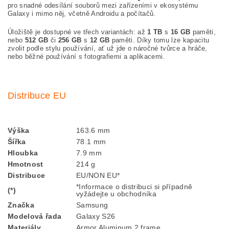
pro snadné odesílání souborů mezi zařízeními v ekosystému
Galaxy i mimo něj, včetně Androidu a počítačů.
Úložiště je dostupné ve třech variantách: až
1 TB
s
16 GB
paměti,
nebo
512 GB
či
256 GB
s
12 GB
paměti. Díky tomu lze kapacitu
zvolit podle stylu používání, ať už jde o náročné tvůrce a hráče,
nebo běžné používání s fotografiemi a aplikacemi.
Distribuce EU
Výška
163.6 mm
Šířka
78.1 mm
Hloubka
7.9 mm
Hmotnost
214 g
Distribuce
EU/NON EU*
*Informace o distribuci si případně
(*)
vyžádejte u obchodníka
Značka
Samsung
Modelová řada
Galaxy S26
Materiály
Armor Aluminum 2 frame