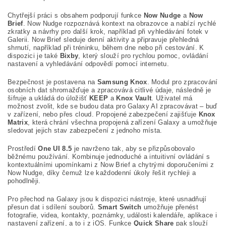
Chytřejší práci s obsahem podporují funkce
Now Nudge
a
Now
Brief
. Now Nudge rozpoznává kontext na obrazovce a nabízí rychlé
zkratky a návrhy pro další krok, například při vyhledávání fotek v
Galerii. Now Brief sleduje denní aktivity a připravuje přehledná
shrnutí, například při tréninku, během dne nebo při cestování. K
dispozici je také
Bixby
, který slouží pro rychlou pomoc, ovládání
nastavení a vyhledávání odpovědí pomocí internetu.
Bezpečnost je postavena na
Samsung Knox
. Modul pro zpracování
osobních dat shromažďuje a zpracovává citlivé údaje, následně je
šifruje a ukládá do úložišť
KEEP
a
Knox Vault
. Uživatel má
možnost zvolit, kde se budou data pro Galaxy AI zpracovávat – buď
v zařízení, nebo přes cloud. Propojené zabezpečení zajišťuje
Knox
Matrix
, která chrání všechna propojená zařízení Galaxy a umožňuje
sledovat jejich stav zabezpečení z jednoho místa.
Prostředí
One UI 8.5
je navrženo tak, aby se přizpůsobovalo
běžnému používání. Kombinuje jednoduché a intuitivní ovládání s
kontextuálními upomínkami z Now Brief a chytrými doporučeními z
Now Nudge, díky čemuž lze každodenní úkoly řešit rychleji a
pohodlněji.
Pro přechod na Galaxy jsou k dispozici nástroje, které usnadňují
přesun dat i sdílení souborů.
Smart Switch
umožňuje přenést
fotografie, videa, kontakty, poznámky, události kalendáře, aplikace i
nastavení zařízení, a to i z iOS. Funkce
Quick Share
pak slouží