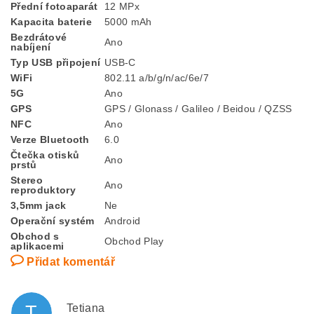
Přední fotoaparát
12 MPx
Kapacita baterie
5000 mAh
Bezdrátové
Ano
nabíjení
Typ USB připojení
USB-C
WiFi
802.11 a/b/g/n/ac/6e/7
5G
Ano
GPS
GPS / Glonass / Galileo / Beidou / QZSS
NFC
Ano
Verze Bluetooth
6.0
Čtečka otisků
Ano
prstů
Stereo
Ano
reproduktory
3,5mm jack
Ne
Operační systém
Android
Obchod s
Obchod Play
aplikacemi
Přidat komentář
T
Tetiana