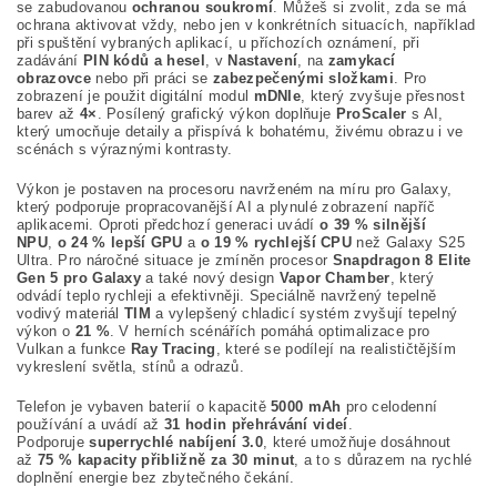
se zabudovanou
ochranou soukromí
. Můžeš si zvolit, zda se má
ochrana aktivovat vždy, nebo jen v konkrétních situacích, například
při spuštění vybraných aplikací, u příchozích oznámení, při
zadávání
PIN kódů a hesel
, v
Nastavení
, na
zamykací
obrazovce
nebo při práci se
zabezpečenými složkami
. Pro
zobrazení je použit digitální modul
mDNIe
, který zvyšuje přesnost
barev až
4×
. Posílený grafický výkon doplňuje
ProScaler
s AI,
který umocňuje detaily a přispívá k bohatému, živému obrazu i ve
scénách s výraznými kontrasty.
Výkon je postaven na procesoru navrženém na míru pro Galaxy,
který podporuje propracovanější AI a plynulé zobrazení napříč
aplikacemi. Oproti předchozí generaci uvádí
o 39 % silnější
NPU
,
o 24 % lepší GPU
a
o 19 % rychlejší CPU
než Galaxy S25
Ultra. Pro náročné situace je zmíněn procesor
Snapdragon 8 Elite
Gen 5 pro Galaxy
a také nový design
Vapor Chamber
, který
odvádí teplo rychleji a efektivněji. Speciálně navržený tepelně
vodivý materiál
TIM
a vylepšený chladicí systém zvyšují tepelný
výkon o
21 %
. V herních scénářích pomáhá optimalizace pro
Vulkan a funkce
Ray Tracing
, které se podílejí na realističtějším
vykreslení světla, stínů a odrazů.
Telefon je vybaven baterií o kapacitě
5000 mAh
pro celodenní
používání a uvádí až
31 hodin přehrávání videí
.
Podporuje
superrychlé nabíjení 3.0
, které umožňuje dosáhnout
až
75 % kapacity přibližně za 30 minut
, a to s důrazem na rychlé
doplnění energie bez zbytečného čekání.