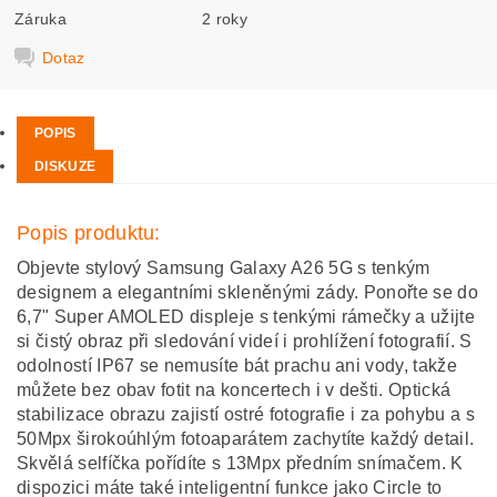
Záruka
2 roky
Dotaz
POPIS
DISKUZE
Popis produktu:
Objevte stylový Samsung Galaxy A26 5G s tenkým
designem a elegantními skleněnými zády. Ponořte se do
6,7" Super AMOLED displeje s tenkými rámečky a užijte
si čistý obraz při sledování videí i prohlížení fotografií. S
odolností IP67 se nemusíte bát prachu ani vody, takže
můžete bez obav fotit na koncertech i v dešti. Optická
stabilizace obrazu zajistí ostré fotografie i za pohybu a s
50Mpx širokoúhlým fotoaparátem zachytíte každý detail.
Skvělá selfíčka pořídíte s 13Mpx předním snímačem. K
dispozici máte také inteligentní funkce jako Circle to