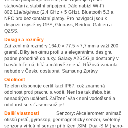
stahování a stabilní připojení. Dále nabízí Wi-Fi
802.11a/b/g/n/ac (2,4 GHz + 5 GHz), Bluetooth 5.3 a
NFC pro bezkontaktní platby. Pro navigaci jsou k
dispozici systémy GPS, Glonass, Beidou, Galileo a
QZSS.​
Design a rozměry
Zařízení má rozměry 164,0 × 77,5 × 7,7 mm a váží 200
gramů. Díky tenkému profilu a elegantnímu designu
padne pohodlně do ruky. Galaxy A26 5G je dostupný v
barvách černá, bílá a mátově zelená. Růžová varianta
nebude v Česku dostupná. Samsung Zprávy
Odolnost
Telefon disponuje certifikací IP67, což znamená
odolnost proti prachu a vodě. Není se tak třeba bát
nenadálých událostí. Zařízení však není vodotěsné a
odolnost se s časem snižije!
Další vlastnosti
Senzory: Akcelerometr, snímač
otisků prstů, gyroskop, geomagnetický senzor, světelný
senzor a virtuální senzor přiblížení.​SIM: Dual-SIM (nano-