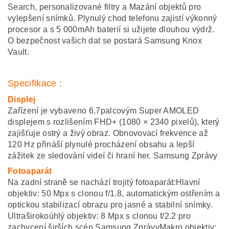
Search, personalizované filtry a Mazání objektů pro
vylepšení snímků. Plynulý chod telefonu zajistí výkonný
procesor a s 5 000mAh baterií si užijete dlouhou výdrž.
O bezpečnost vašich dat se postará Samsung Knox
Vault.
Specifikace :
Displej
Zařízení je vybaveno 6,7palcovým Super AMOLED
displejem s rozlišením FHD+ (1080 × 2340 pixelů), který
zajišťuje ostrý a živý obraz. Obnovovací frekvence až
120 Hz přináší plynulé procházení obsahu a lepší
zážitek ze sledování videí či hraní her. ​Samsung Zprávy
Fotoaparát
Na zadní straně se nachází trojitý fotoaparát:​Hlavní
objektiv: 50 Mpx s clonou f/1.8, automatickým ostřením a
optickou stabilizací obrazu pro jasné a stabilní snímky.​
Ultraširokoúhlý objektiv: 8 Mpx s clonou f/2.2 pro
zachycení širších scén.​Samsung ZprávyMakro objektiv: