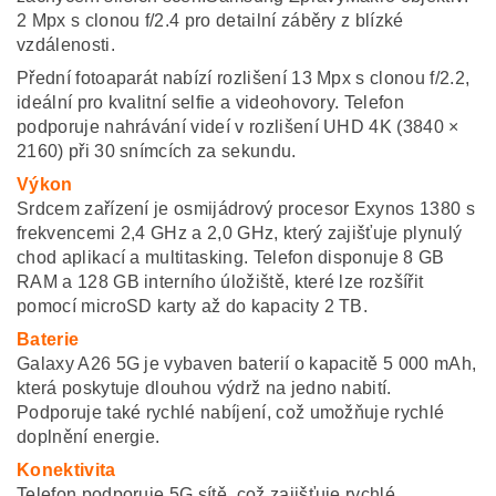
2 Mpx s clonou f/2.4 pro detailní záběry z blízké
vzdálenosti.​
Přední fotoaparát nabízí rozlišení 13 Mpx s clonou f/2.2,
ideální pro kvalitní selfie a videohovory. Telefon
podporuje nahrávání videí v rozlišení UHD 4K (3840 ×
2160) při 30 snímcích za sekundu.​
Výkon
Srdcem zařízení je osmijádrový procesor Exynos 1380 s
frekvencemi 2,4 GHz a 2,0 GHz, který zajišťuje plynulý
chod aplikací a multitasking. Telefon disponuje 8 GB
RAM a 128 GB interního úložiště, které lze rozšířit
pomocí microSD karty až do kapacity 2 TB.​
Baterie
Galaxy A26 5G je vybaven baterií o kapacitě 5 000 mAh,
která poskytuje dlouhou výdrž na jedno nabití.
Podporuje také rychlé nabíjení, což umožňuje rychlé
doplnění energie.​
Konektivita
Telefon podporuje 5G sítě, což zajišťuje rychlé