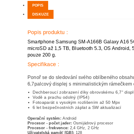
POPIS
DISKUZE
Popis produktu :
Smartphone Samsung SM-A166B Galaxy A16 5G D
microSD až 1,5 TB, Bluetooth 5.3, OS Android, 
pouze 200 g.
Specifikace :
Ponoř se do sledování svého oblíbeného obsahu
6,7palcový displej s minimalistickým rámečkem
Dechberoucí zobrazení díky obrovskému 6,7“ disple
Vodě a prachu odolný (IP54)
Fotoaparát s vysokým rozlišením až 50 Mpx
6 let bezpečnostních záplat a SW aktualizací
Operační systém:
Android
Procesor - počet jader:
Osmijádrový procesor
Procesor - frekvence:
2,4 GHz, 2 GHz
Uživatelská paměť [GB]:
128