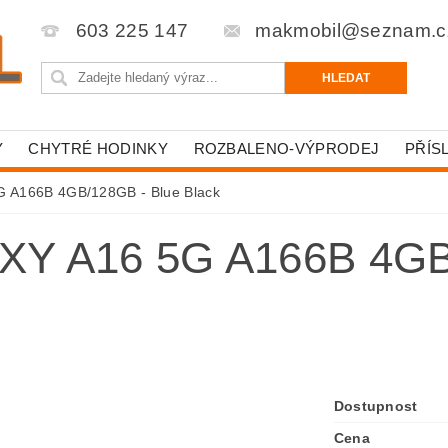
603 225 147
makmobil@seznam.c
Y
CHYTRÉ HODINKY
ROZBALENO-VÝPRODEJ
PŘÍS
G A166B 4GB/128GB - Blue Black
 A16 5G A166B 4GB
Dostupnost
Cena