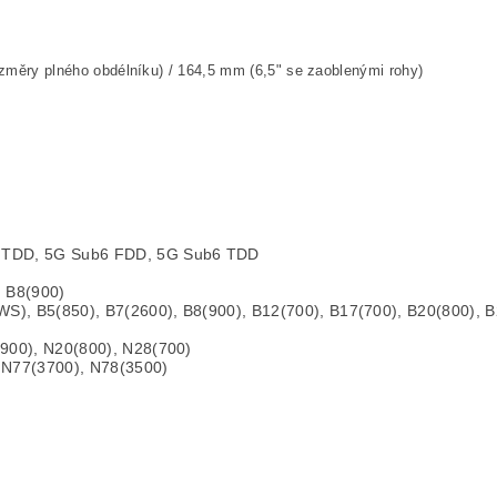
měry plného obdélníku) / 164,5 mm (6,5" se zaoblenými rohy)
 TDD, 5G Sub6 FDD, 5G Sub6 TDD
 B8(900)
S), B5(850), B7(2600), B8(900), B12(700), B17(700), B20(800), 
900), N20(800), N28(700)
 N77(3700), N78(3500)