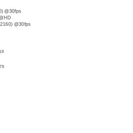
80) @30fps
s @HD
x 2160) @30fps
18
 79