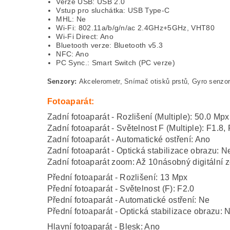
Verze USB: USB 2.0
Vstup pro sluchátka: USB Type-C
MHL: Ne
Wi-Fi: 802.11a/b/g/n/ac 2.4GHz+5GHz, VHT80
Wi-Fi Direct: Ano
Bluetooth verze: Bluetooth v5.3
NFC: Ano
PC Sync.: Smart Switch (PC verze)
Senzory:
Akcelerometr, Snímač otisků prstů, Gyro senzor
Fotoaparát:
Zadní fotoaparát - Rozlišení (Multiple): 50.0 Mp
Zadní fotoaparát - Světelnost F (Multiple): F1.8, 
Zadní fotoaparát - Automatické ostření: Ano
Zadní fotoaparát - Optická stabilizace obrazu: N
Zadní fotoaparát zoom: Až 10násobný digitální 
Přední fotoaparát - Rozlišení: 13 Mpx
Přední fotoaparát - Světelnost (F): F2.0
Přední fotoaparát - Automatické ostření: Ne
Přední fotoaparát - Optická stabilizace obrazu: 
Hlavní fotoaparát - Blesk: Ano