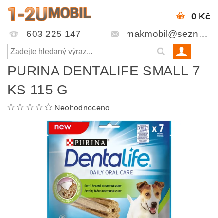
0 Kč
603 225 147
makmobil@seznam.cz
PURINA DENTALIFE SMALL 7
KS 115 G
Neohodnoceno