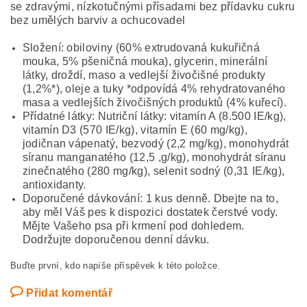
se zdravými, nízkotučnými přísadami bez přídavku cukru
bez umělých barviv a ochucovadel
Složení: obiloviny (60% extrudovaná kukuřičná
mouka, 5% pšeničná mouka), glycerin, minerální
látky, droždí, maso a vedlejší živočišné produkty
(1,2%*), oleje a tuky *odpovídá 4% rehydratovaného
masa a vedlejších živočišných produktů (4% kuřecí).
Přídatné látky: Nutriční látky: vitamín A (8.500 IE/kg),
vitamín D3 (570 IE/kg), vitamín E (60 mg/kg),
jodičnan vápenatý, bezvodý (2,2 mg/kg), monohydrát
síranu manganatého (12,5 ,g/kg), monohydrát síranu
zinečnatého (280 mg/kg), selenit sodný (0,31 IE/kg),
antioxidanty.
Doporučené dávkování: 1 kus denně. Dbejte na to,
aby měl Váš pes k dispozici dostatek čerstvé vody.
Mějte Vašeho psa při krmení pod dohledem.
Dodržujte doporučenou denní dávku.
Buďte první, kdo napíše příspěvek k této položce.
Přidat komentář