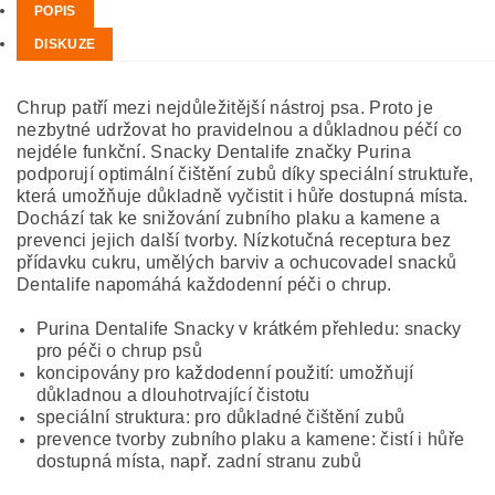
POPIS
DISKUZE
Chrup patří mezi nejdůležitější nástroj psa. Proto je
nezbytné udržovat ho pravidelnou a důkladnou péčí co
nejdéle funkční. Snacky Dentalife značky Purina
podporují optimální čištění zubů díky speciální struktuře,
která umožňuje důkladně vyčistit i hůře dostupná místa.
Dochází tak ke snižování zubního plaku a kamene a
prevenci jejich další tvorby. Nízkotučná receptura bez
přídavku cukru, umělých barviv a ochucovadel snacků
Dentalife napomáhá každodenní péči o chrup.
Purina Dentalife Snacky v krátkém přehledu: snacky
pro péči o chrup psů
koncipovány pro každodenní použití: umožňují
důkladnou a dlouhotrvající čistotu
speciální struktura: pro důkladné čištění zubů
prevence tvorby zubního plaku a kamene: čistí i hůře
dostupná místa, např. zadní stranu zubů