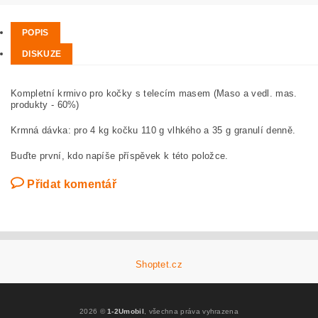
POPIS
DISKUZE
Kompletní krmivo pro kočky s telecím masem (Maso a vedl. mas.
produkty - 60%)
Krmná dávka: pro 4 kg kočku 110 g vlhkého a 35 g granulí denně.
Buďte první, kdo napíše příspěvek k této položce.
Přidat komentář
Shoptet.cz
2026 ©
1-2Umobil
, všechna práva vyhrazena