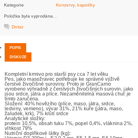
Kategorie
Konzervy, kapsičky
Položka byla vyprodána...
Dotaz
POPIS
DISKUZE
Kompletní krmivo pro starší psy cca 7 let věku
Pes, jako masožravec potřebuje ke správné výživě
čerstvé živočišné suroviny. Proto je GranCarno
vyrobeno výhradně z čerstvých živočišných surovin, jako
jsou srdce, játra a plíce. Nezaměnitelná masová chuť je
tímto zaručena.
Složení: 40% hovězího (plíce, maso, játra, srdce,
ledviny, vemeno), vývar 31%, 21% kuře (játra, maso,
žaludek, krk), 7% krůtí srdce
Analytické složky:
protein 10,5%, obsah tuku 7%, popel 0,4%, vláknina 2%,
vlhkost 79%
Nutriční doplňkové látky (kg):