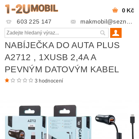
0 Kč
603 225 147
makmobil@seznam.cz
NABÍJEČKA DO AUTA PLUS
A2712 , 1XUSB 2,4A A
PEVNÝM DATOVÝM KABEL
3 hodnocení